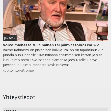
min
Jakso: 2
30
Voiko miehestä tulla nainen tai päinvastoin? Osa 2/2
Raimo Rahnasto on pitkän tien kulkija. Paljon on tapahtunut kun
Jumala puhui hänelle 10-vuotiaana ensimmäisen kerran ja siitä
kun Raimo antoi 15-vuotiaana elämänsä Jeesukselle. Paavo
Järvinen ja Raimo Rahnasto keskustelevat.
su 23.2.2020 klo 20.00
Yhteystiedot
Osoite