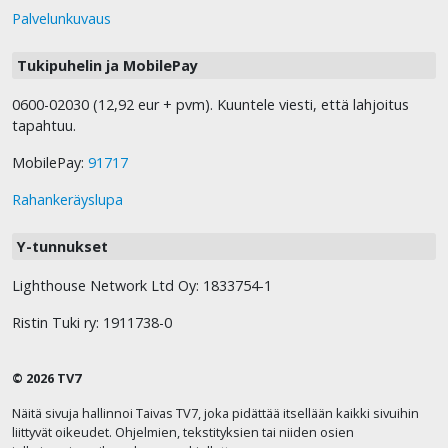
Palvelunkuvaus
Tukipuhelin ja MobilePay
0600-02030 (12,92 eur + pvm). Kuuntele viesti, että lahjoitus
tapahtuu.
MobilePay:
91717
Rahankeräyslupa
Y-tunnukset
Lighthouse Network Ltd Oy: 1833754-1
Ristin Tuki ry: 1911738-0
© 2026 TV7
Näitä sivuja hallinnoi Taivas TV7, joka pidättää itsellään kaikki sivuihin
liittyvät oikeudet. Ohjelmien, tekstityksien tai niiden osien