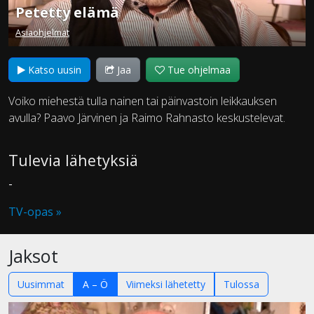
Petetty elämä
Asiaohjelmat
Katso uusin
Jaa
Tue ohjelmaa
Voiko miehestä tulla nainen tai päinvastoin leikkauksen
avulla? Paavo Järvinen ja Raimo Rahnasto keskustelevat.
Tulevia lähetyksiä
-
TV-opas »
Jaksot
Uusimmat
A – Ö
Viimeksi lähetetty
Tulossa