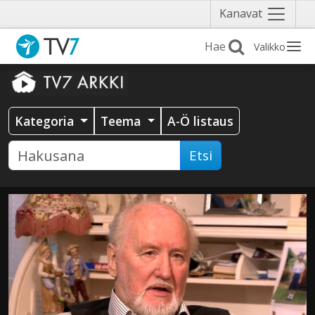
Näytä
Kanavat
valikko
Valikko
Kategoria
Teema
A-Ö listaus
Etsi