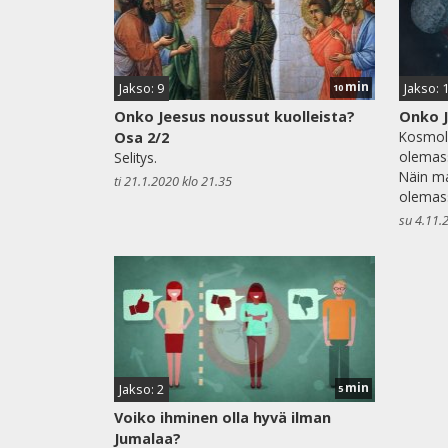
min
Jakso: 9
Jakso: 
10
Onko Jeesus noussut kuolleista?
Onko 
Kosmolo
Osa 2/2
olemass
Selitys.
Näin m
ti 21.1.2020 klo 21.35
olemass
su 4.11.
min
Jakso: 2
5
Voiko ihminen olla hyvä ilman
Jumalaa?