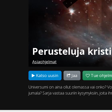
Perusteluja krist
Asiaohjelmat
Katso uusin
Jaa
Tue ohjel
Universumi on aina ollut olemassa vai onko? Vo
jumala? Sarja vastaa suuriin kysymyksiin, joita i