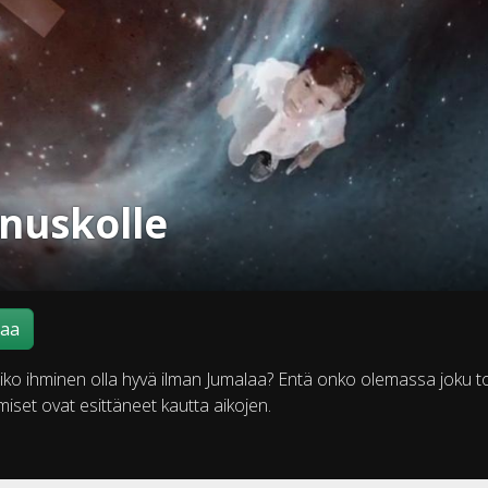
inuskolle
maa
iko ihminen olla hyvä ilman Jumalaa? Entä onko olemassa joku t
hmiset ovat esittäneet kautta aikojen.