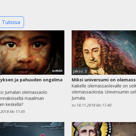
Tulossa
min
7
Jakso: 3
10
myksen ja pahuuden ongelma
Miksi universumi on olemas
Kaikelle olemassaolevalle on seli
olemassaolosta. Universumin sel
ko Jumalan olemassaolo
Jumala.
ennäköiseltä maailman
n keskellä?
su 18.11.2018 klo 17.40
.2018 klo 17.45