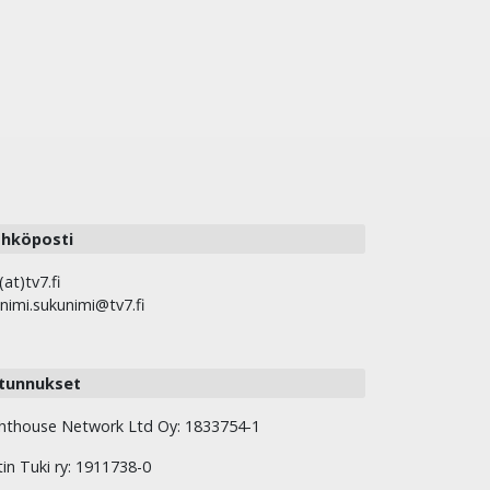
hköposti
(at)tv7.fi
nimi.sukunimi@tv7.fi
tunnukset
hthouse Network Ltd Oy: 1833754-1
tin Tuki ry: 1911738-0