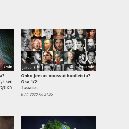
min
min
Jakso: 8
5
10
sa?
Onko Jeesus noussut kuolleista?
tys sen
Osa 1/2
itys on
Tosiasiat.
ti 7.1.2020 klo 21.35