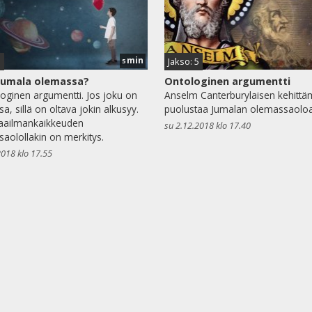
min
1
Jakso: 5
5
Jumala olemassa?
Ontologinen argumentti
ginen argumentti. Jos joku on
Anselm Canterburylaisen kehittä
a, sillä on oltava jokin alkusyy.
puolustaa Jumalan olemassaoloa
aailmankaikkeuden
su 2.12.2018 klo 17.40
aolollakin on merkitys.
2018 klo 17.55