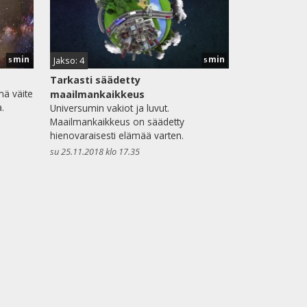
min
min
Jakso: 4
5
5
Tarkasti säädetty
mä väite
maailmankaikkeus
.
Universumin vakiot ja luvut.
Maailmankaikkeus on säädetty
hienovaraisesti elämää varten.
su 25.11.2018 klo 17.35