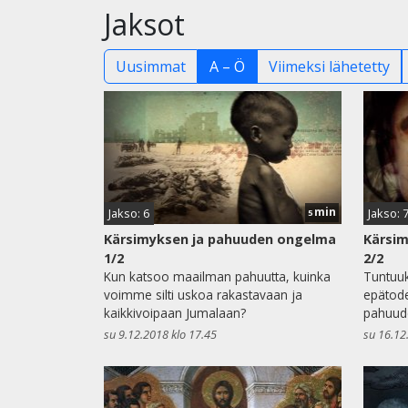
Jaksot
Uusimmat
A – Ö
Viimeksi lähetetty
min
Jakso: 6
Jakso: 
5
Kärsimyksen ja pahuuden ongelma
Kärsi
1/2
2/2
Kun katsoo maailman pahuutta, kuinka
Tuntuu
voimme silti uskoa rakastavaan ja
epätod
kaikkivoipaan Jumalaan?
pahuude
su 9.12.2018 klo 17.45
su 16.12