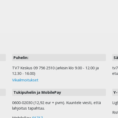
Puhelin:
Sä
TV7 Keskus 09 756 2510 (arkisin klo 9.00 - 12.00 ja
tv7
12.30 - 16.00)
etu
Vikailmoitukset
Tukipuhelin ja MobilePay
Y-
0600-02030 (12,92 eur + pvm). Kuuntele viesti, että
Lig
lahjoitus tapahtuu.
Ris
MobilePay:
91717