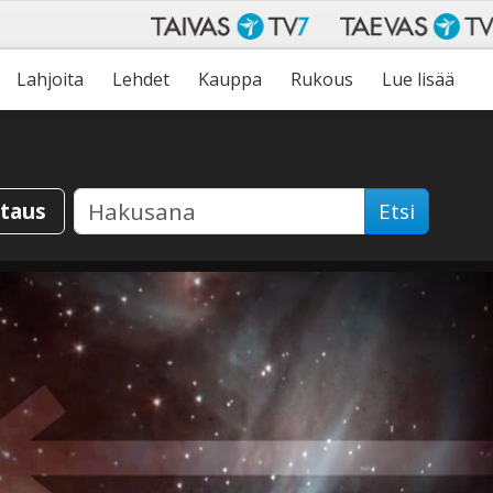
Lahjoita
Lehdet
Kauppa
Rukous
Lue lisää
staus
Etsi