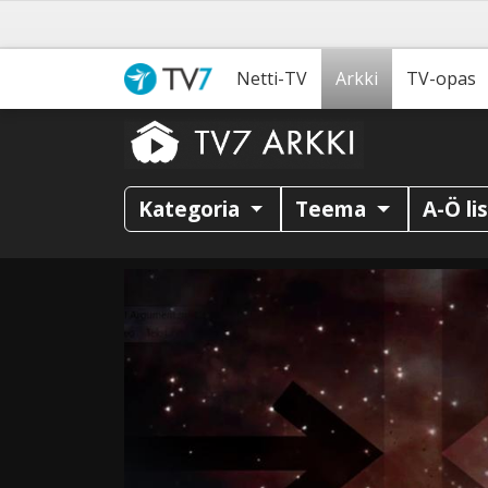
Netti-TV
Arkki
TV-opas
Kategoria
Teema
A-Ö li