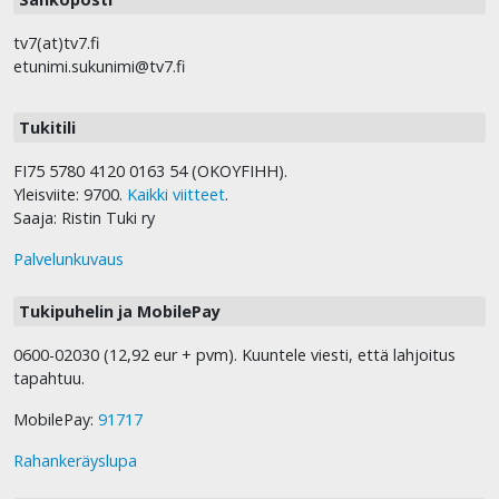
tv7(at)tv7.fi
etunimi.sukunimi@tv7.fi
Tukitili
FI75 5780 4120 0163 54 (OKOYFIHH).
Yleisviite: 9700.
Kaikki viitteet
.
Saaja: Ristin Tuki ry
Palvelunkuvaus
Tukipuhelin ja MobilePay
0600-02030 (12,92 eur + pvm). Kuuntele viesti, että lahjoitus
tapahtuu.
MobilePay:
91717
Rahankeräyslupa