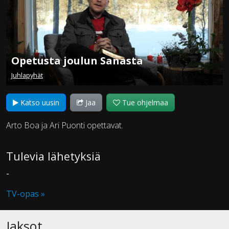
Opetusta joulun Sanasta
Juhlapyhät
Katso uusin
Jaa
Tue ohjelmaa
Arto Boa ja Ari Puonti opettavat.
Tulevia lähetyksiä
-
TV-opas »
Jaksot