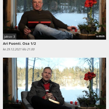
min
Jakso: 3
15
Ari Puonti. Osa 1/2
ke 29.12.2021 klo 21.00