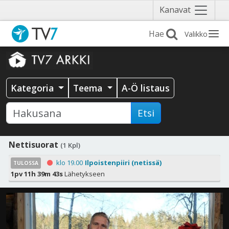
Näytä
Kanavat
valikko
Valikko
Kategoria
Teema
A-Ö listaus
Etsi
Nettisuorat
(1 Kpl)
klo 19.00
Ilpoistenpiiri (netissä)
TULOSSA
1pv 11h 39m 42s
Lähetykseen