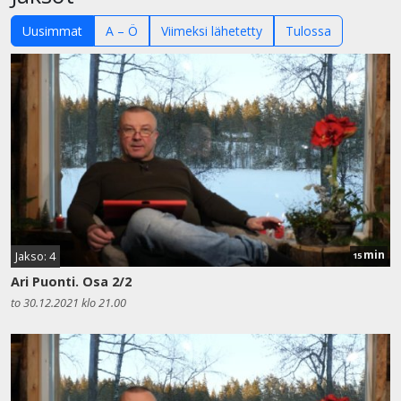
Uusimmat
A – Ö
Viimeksi lähetetty
Tulossa
min
Jakso: 4
15
Ari Puonti. Osa 2/2
to 30.12.2021 klo 21.00