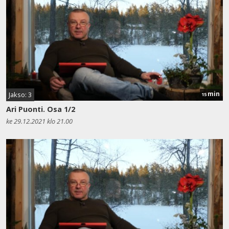
min
Jakso: 3
15
Ari Puonti. Osa 1/2
ke 29.12.2021 klo 21.00