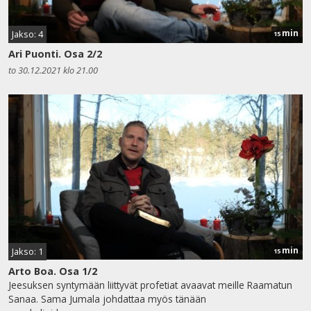
min
Jakso: 4
15
Ari Puonti. Osa 2/2
to 30.12.2021 klo 21.00
min
Jakso: 1
15
Arto Boa. Osa 1/2
Jeesuksen syntymään liittyvät profetiat avaavat meille Raamatun
Sanaa. Sama Jumala johdattaa myös tänään