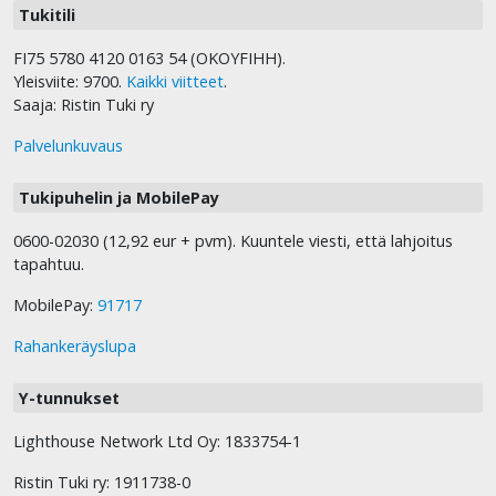
Tukitili
FI75 5780 4120 0163 54 (OKOYFIHH).
Yleisviite: 9700.
Kaikki viitteet
.
Saaja: Ristin Tuki ry
Palvelunkuvaus
Tukipuhelin ja MobilePay
0600-02030 (12,92 eur + pvm). Kuuntele viesti, että lahjoitus
tapahtuu.
MobilePay:
91717
Rahankeräyslupa
Y-tunnukset
Lighthouse Network Ltd Oy: 1833754-1
Ristin Tuki ry: 1911738-0