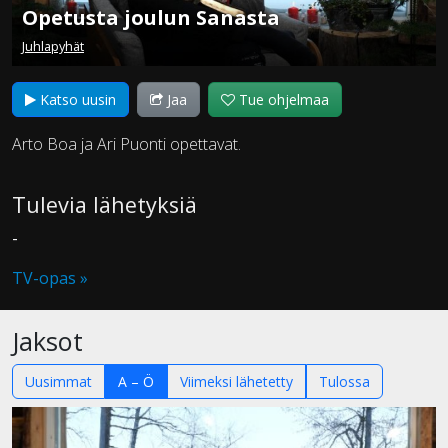
Opetusta joulun Sanasta
Juhlapyhät
Katso uusin
Jaa
Tue ohjelmaa
Arto Boa ja Ari Puonti opettavat.
Tulevia lähetyksiä
-
TV-opas »
Jaksot
Uusimmat
A – Ö
Viimeksi lähetetty
Tulossa