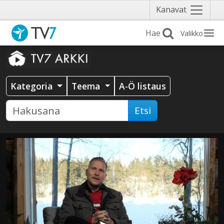
Näytä
Kanavat
valikko
Valikko
Kategoria
Teema
A-Ö listaus
Etsi