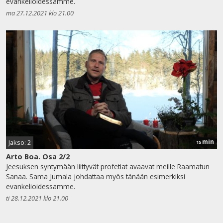
evankelioidessamme.
ma 27.12.2021 klo 21.00
min
Jakso: 2
15
Arto Boa. Osa 2/2
Jeesuksen syntymään liittyvät profetiat avaavat meille Raamatun
Sanaa. Sama Jumala johdattaa myös tänään esimerkiksi
evankelioidessamme.
ti 28.12.2021 klo 21.00