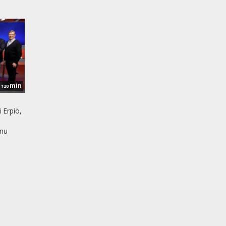
min
120
 Erpiö,
nnu