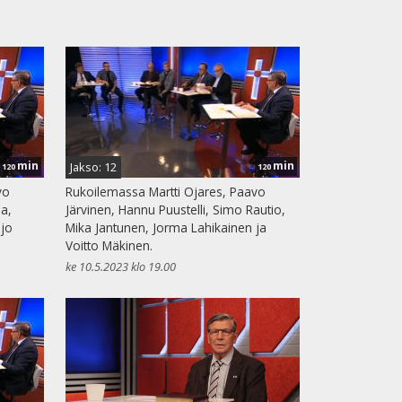
min
min
Jakso: 12
120
120
vo
Rukoilemassa Martti Ojares, Paavo
oa,
Järvinen, Hannu Puustelli, Simo Rautio,
ijo
Mika Jantunen, Jorma Lahikainen ja
Voitto Mäkinen.
ke 10.5.2023 klo 19.00