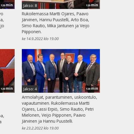
min
min
Jakso: 8
120
120
vo
Rukoilemassa Martti Ojares, Paavo
oa,
Järvinen, Hannu Puustelli, Arto Boa,
ijo
Simo Rautio, Mika Jantunen ja Veijo
Piipponen.
ke 14.9.2022 klo 19.00
min
min
Jakso: 4
120
120
Armolahjat, parantuminen, uskoontulo,
vapautuminen. Rukoilemassa Martti
Ojares, Lassi Erpiö, Simo Rautio, Petri
Mielonen, Veijo Piipponen, Paavo
oa,
Järvinen ja Hannu Puustelli.
a
ke 23.2.2022 klo 19.00