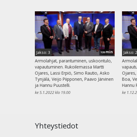
min
Jakso: 3
Jakso: 
120
Armolahjat, parantuminen, uskoontulo,
Armolah
vapautuminen. Rukoilemassa Martti
vapautu
Ojares, Lassi Erpiö, Simo Rautio, Asko
Ojares,
Tynjälä, Veijo Piipponen, Paavo Järvinen
Boa, Ve
ja Hannu Puustelli.
Hannu P
ke 5.1.2022 klo 19.00
ke 1.12.
Yhteystiedot