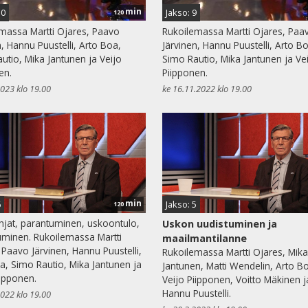
min
10
Jakso: 9
120
massa Martti Ojares, Paavo
Rukoilemassa Martti Ojares, Paa
n, Hannu Puustelli, Arto Boa,
Järvinen, Hannu Puustelli, Arto B
utio, Mika Jantunen ja Veijo
Simo Rautio, Mika Jantunen ja Ve
en.
Piipponen.
2023 klo 19.00
ke 16.11.2022 klo 19.00
min
6
Jakso: 5
120
jat, parantuminen, uskoontulo,
Uskon uudistuminen ja
minen. Rukoilemassa Martti
maailmantilanne
 Paavo Järvinen, Hannu Puustelli,
Rukoilemassa Martti Ojares, Mika
a, Simo Rautio, Mika Jantunen ja
Jantunen, Matti Wendelin, Arto B
iipponen.
Veijo Piipponen, Voitto Mäkinen j
Hannu Puustelli.
2022 klo 19.00