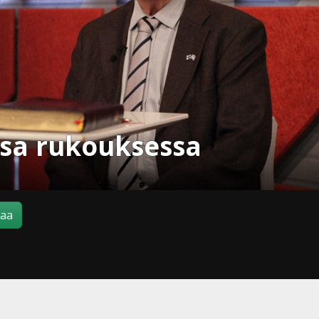
sa rukouksessa
maa