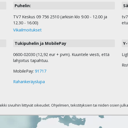
Puhelin:
Sä
TV7 Keskus 09 756 2510 (arkisin klo 9.00 - 12.00 ja
tv7
12.30 - 16.00)
etu
Vikailmoitukset
Tukipuhelin ja MobilePay
Y-
0600-02030 (12,92 eur + pvm). Kuuntele viesti, että
Lig
lahjoitus tapahtuu.
Ris
MobilePay:
91717
Rahankeräyslupa
kaikki sivuihin liittyvät oikeudet. Ohjelmien, tekstityksien tai niiden osien jul