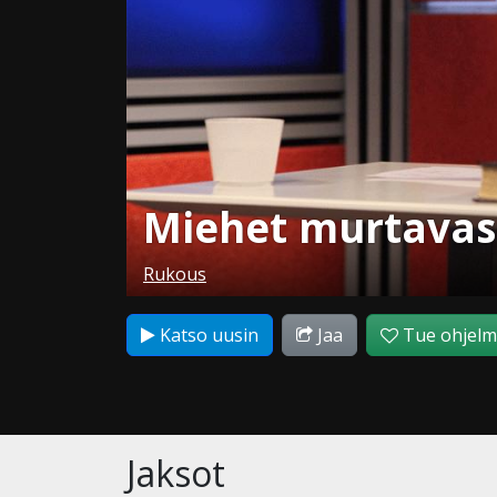
Miehet murtavas
Rukous
Katso uusin
Jaa
Tue ohjel
Jaksot