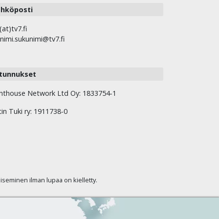
hköposti
(at)tv7.fi
nimi.sukunimi@tv7.fi
tunnukset
hthouse Network Ltd Oy: 1833754-1
tin Tuki ry: 1911738-0
kaiseminen ilman lupaa on kielletty.