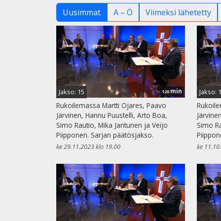
Uusimmat
A – Ö
Viimeksi lähetetty
min
Jakso: 15
Jakso: 
120
Rukoilemassa Martti Ojares, Paavo
Rukoile
Järvinen, Hannu Puustelli, Arto Boa,
Järvine
Simo Rautio, Mika Jantunen ja Veijo
Simo Ra
Piipponen. Sarjan päätösjakso.
Piippon
ke 29.11.2023 klo 19.00
ke 11.10