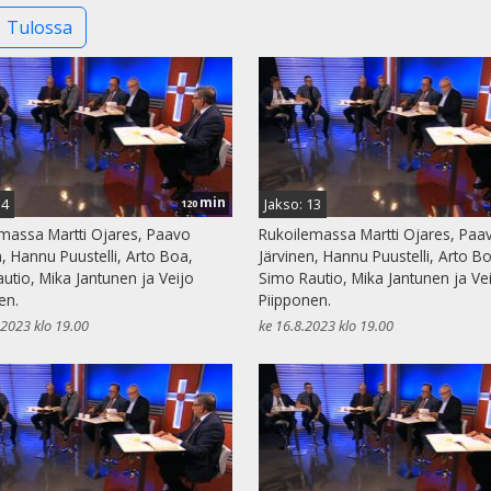
Tulossa
min
14
Jakso: 13
120
massa Martti Ojares, Paavo
Rukoilemassa Martti Ojares, Paa
n, Hannu Puustelli, Arto Boa,
Järvinen, Hannu Puustelli, Arto B
utio, Mika Jantunen ja Veijo
Simo Rautio, Mika Jantunen ja Ve
en.
Piipponen.
.2023 klo 19.00
ke 16.8.2023 klo 19.00