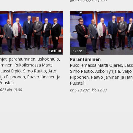
ke 30.3.2022 klo 19.00
min
2
Jakso: 1
120
jat, parantuminen, uskoontulo,
Parantuminen
minen. Rukoilemassa Martti
Rukoilemassa Martti Ojares, Lassi
 Lassi Erpiö, Simo Rautio, Arto
Simo Rautio, Asko Tynjälä, Veijo
ijo Piipponen, Paavo Järvinen ja
Piipponen, Paavo Järvinen ja Ha
uustelli.
Puustelli.
2021 klo 19.00
ke 6.10.2021 klo 19.00