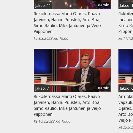
min
Jakso: 11
Jakso: 
120
Rukoilemassa Martti Ojares, Paavo
Rukoile
Järvinen, Hannu Puustelli, Arto Boa,
Järvine
Simo Rautio, Mika Jantunen ja Veijo
Simo Ra
Piipponen.
Piippon
ke 8.3.2023 klo 19.00
ke 11.1.
min
Jakso: 7
Jakso: 
120
Rukoilemassa Martti Ojares, Paavo
Armolah
Järvinen, Hannu Puustelli, Arto Boa,
vapautu
Simo Rautio, Mika Jantunen ja Veijo
Ojares,
Piipponen.
Arto Bo
Veijo P
ke 10.8.2022 klo 19.00
ke 25.5.