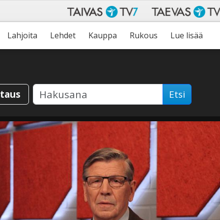
Lahjoita
Lehdet
Kauppa
Rukous
Lue lisää
staus
Etsi