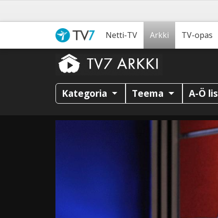
Netti-TV
Arkki
TV-opas
Kategoria
Teema
A-Ö li