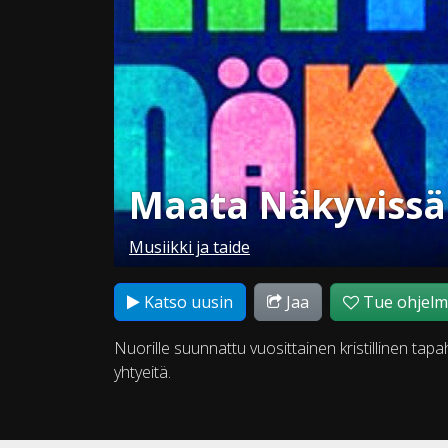
Maata Näkyvissä
Musiikki ja taide
Katso uusin
Jaa
Tue ohjel
Nuorille suunnattu vuosittainen kristillinen tap
yhtyeitä.