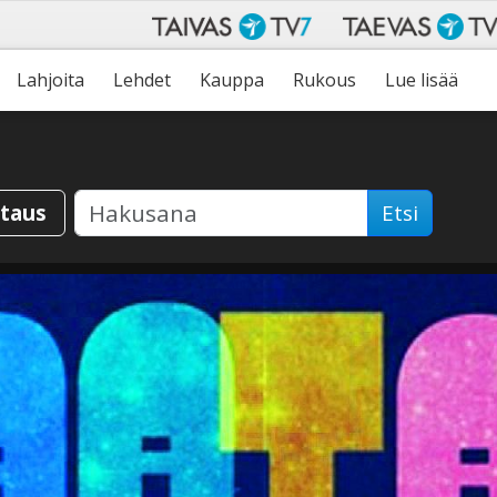
Lahjoita
Lehdet
Kauppa
Rukous
Lue lisää
staus
Etsi