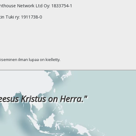
hthouse Network Ltd Oy: 1833754-1
tin Tuki ry: 1911738-0
kaiseminen ilman lupaa on kielletty.
eesus Kristus on Herra."