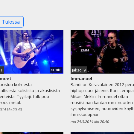
Tulossa
min
11
Jakso: 9
50
hmeet
Immanuel
koostuu kolmesta
Bändi on Keravalainen 2012 peru
ttisesta solistista ja akustisista
hiphop-duo; jäsenet Roni Lempiä
nteista. Tyylilaji: folk-pop-
Mikael Meklin. Immanuel ottaa
rock-metal.
musiikillaan kantaa mm. nuorten
syrjäytymiseen, huumeiden käytt
014 klo 20.40
ihmiskauppaan.
ma 24.3.2014 klo 20.40