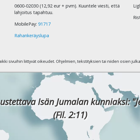
0600-02030 (12,92 eur + pvm). Kuuntele viesti, että
Lig
lahjoitus tapahtuu.
Ris
MobilePay:
91717
Rahankeräyslupa
kaikki sivuihin liittyvät oikeudet. Ohjelmien, tekstityksien tai niiden osien jul
ustettava Isän Jumalan kunniaksi: "J
(Fil. 2:11)