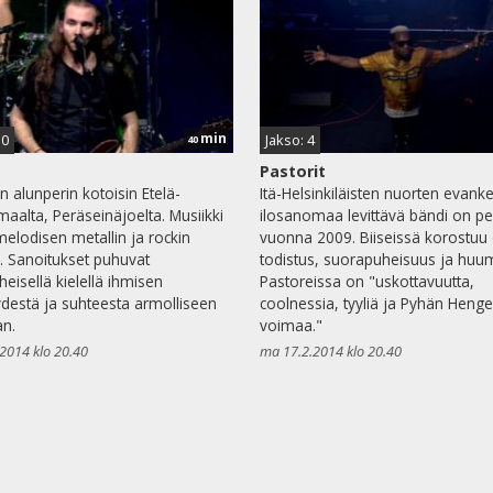
min
10
Jakso: 4
40
m
Pastorit
n alunperin kotoisin Etelä-
Itä-Helsinkiläisten nuorten evank
aalta, Peräseinäjoelta. Musiikki
ilosanomaa levittävä bändi on pe
 melodisen metallin ja rockin
vuonna 2009. Biiseissä korostu
a. Sanoitukset puhuvat
todistus, suorapuheisuus ja huum
eisellä kielellä ihmisen
Pastoreissa on "uskottavuutta,
ydestä ja suhteesta armolliseen
coolnessia, tyyliä ja Pyhän Heng
n.
voimaa."
2014 klo 20.40
ma 17.2.2014 klo 20.40