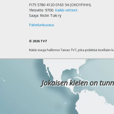
FI75 5780 4120 0163 54 (OKOYFIHH).
Yleisviite: 9700.
Kaikki viitteet
.
Saaja: Ristin Tuki ry
Palvelunkuvaus
© 2026 TV7
Näitä sivuja hallinnoi Taivas TV7, joka pidättää itsellään 
Jokaisen kielen on tunn