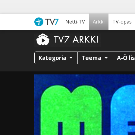
Netti-TV
Arkki
TV-opas
Kategoria
Teema
A-Ö li