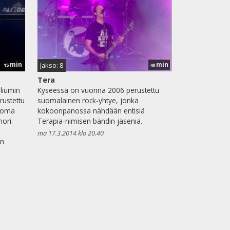
min
min
Jakso: 8
15
40
Tera
eliumin
Kyseessä on vuonna 2006 perustettu
rustettu
suomalainen rock-yhtye, jonka
u oma
kokoonpanossa nähdään entisiä
ori.
Terapia-nimisen bändin jäseniä.
ma 17.3.2014 klo 20.40
en