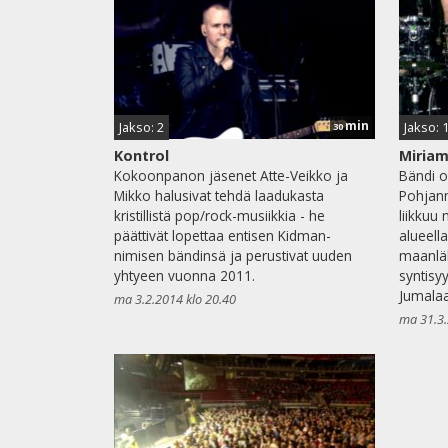
min
Jakso: 2
Jakso: 
30
Kontrol
Miria
Kokoonpanon jäsenet Atte-Veikko ja
Bändi o
Mikko halusivat tehdä laadukasta
Pohjanm
kristillistä pop/rock-musiikkia - he
liikkuu
päättivät lopettaa entisen Kidman-
alueell
nimisen bändinsä ja perustivat uuden
maanläh
yhtyeen vuonna 2011.
syntisy
Jumalaa
ma 3.2.2014 klo 20.40
ma 31.3.