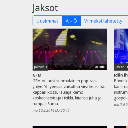
Jaksot
Uusimmat
A – Ö
Viimeksi lähetetty
min
Jakso: 3
Jakso: 
20
GFM
Idän i
GFM on uusi suomalainen pop-rap-
Bändi 
yhtye. Yhtyeessä vaikuttaa viisi henkilöä:
karismaa
Räppäri Rossi, laulaja Remo,
instrume
kosketinsoittaja Heikki, kitaristi Juha ja
gospel-
rumpali Samu.
ma 7.4.2
ma 10.2.2014 klo 20.40