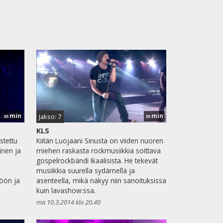
min
min
Jakso: 7
35
35
KLS
stettu
Kiitän Luojaani Sinusta on viiden nuoren
inen ja
miehen raskasta rockmusiikkia soittava
gospelrockbändi Ikaalisista. He tekevät
musiikkia suurella sydämellä ja
öön ja
asenteella, mikä näkyy niin sanoituksissa
kuin lavashow:ssa.
ma 10.3.2014 klo 20.40