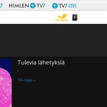
Tulevia lähetyksiä
-
TV-opas »