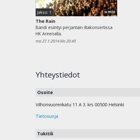
min
Jakso: 1
35
The Rain
Bändi esiintyi perjantain iltakonsertissa
HK Areenalla.
ma 27.1.2014 klo 20.40
Yhteystiedot
Osoite
Vilhonvuorenkatu 11 A 3. krs 00500 Helsinki
Tietosuoja
Tukitili