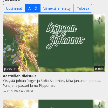
Uusimmat
A – Ö
Viimeksi lähetetty
Tulossa
min
Jakso: 15
90
Aattoillan tilaisuus
Ylistystä johtaa Roger ja Sofia Aittomäki, Mika Jantunen juontaa.
Puhujana pastori Jarno Piipponen.
pe 25.6.2021 klo 20.00