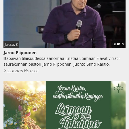
min
Jakso: 3
120
Jarno Piipponen
Iltapäivän tilaisuudessa sanomaa julistaa Loimaan Elävät virrat -
seurakunnan pastori Jarno Piipponen. Juonto Simo Rautio.
la 22.6.2019 klo 16.00