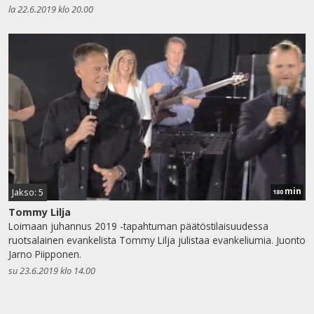
la 22.6.2019 klo 20.00
min
Jakso: 5
180
Tommy Lilja
Loimaan juhannus 2019 -tapahtuman päätöstilaisuudessa
ruotsalainen evankelista Tommy Lilja julistaa evankeliumia. Juonto
Jarno Piipponen.
su 23.6.2019 klo 14.00