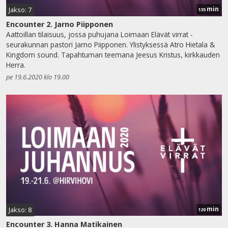
min
Jakso: 7
135
Encounter 2. Jarno Piipponen
Aattoillan tilaisuus, jossa puhujana Loimaan Elävät virrat -
seurakunnan pastori Jarno Piipponen. Ylistyksessä Atro Hietala &
Kingdom sound. Tapahtuman teemana Jeesus Kristus, kirkkauden
Herra.
pe 19.6.2020 klo 19.00
min
Jakso: 8
120
Encounter 3. Hanna Matikainen