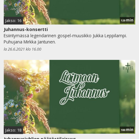
min
Jakso: 16
120
Juhannus-konsertti
Esiintymässä legendarinen gospel-muusikko Jukka Leppilampi.
Puhujana Mirkka Jantunen.
la 26.6.2021 klo 16.00
min
Jakso: 18
180
Juhannusjuhlien päätöstilaisuus