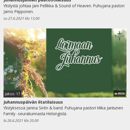
Ylistystä johtaa Jani Pellikka & Sound of Heaven. Puhujana pastori
Jarno Piipponen.
su 27.6.2021 klo 13.00
min
Jakso: 17
90
Juhannuspäivän iltatilaisuus
Ylistyksessä Janina Sirén & band. Puhujana pastori Mika Jantunen
Family -seurakunnasta Helsingistä.
la 26.6.2021 klo 20.00