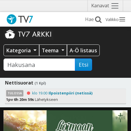
Näytä
Kanavat
valikko
Valikko
Kategoria
Teema
A-Ö listaus
Etsi
Nettisuorat
(1 Kpl)
klo 19.00
Ilpoistenpiiri (netissä)
TULOSSA
1pv 6h 20m 57s
Lähetykseen