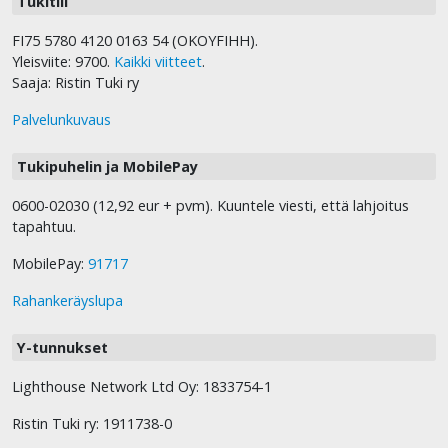
Tukitili
FI75 5780 4120 0163 54 (OKOYFIHH).
Yleisviite: 9700.
Kaikki viitteet
.
Saaja: Ristin Tuki ry
Palvelunkuvaus
Tukipuhelin ja MobilePay
0600-02030 (12,92 eur + pvm). Kuuntele viesti, että lahjoitus
tapahtuu.
MobilePay:
91717
Rahankeräyslupa
Y-tunnukset
Lighthouse Network Ltd Oy: 1833754-1
Ristin Tuki ry: 1911738-0