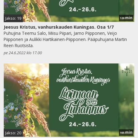
min
Jakso: 19
120
Jeesus Kristus, vanhurskauden Kuningas. Osa 1/7
Puhujina Teemu Salo, Miisu Piipari, Jarno Piipponen, Veijo
Piipponen ja Aulikki Hartikainen-Piipponen. Pääpuhujana Martin
Reen Ruotsista.
pe 24.6.2022 klo 17.00
min
Jakso: 20
105