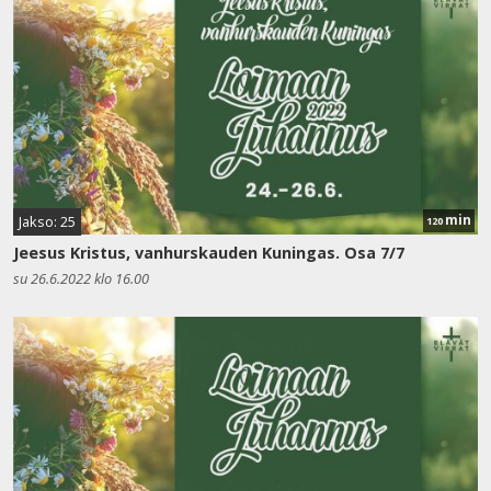
min
Jakso: 25
120
Jeesus Kristus, vanhurskauden Kuningas. Osa 7/7
su 26.6.2022 klo 16.00