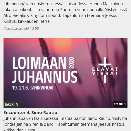
Juhannuspäivän ensimmäisessä tilaisuudessa Hanna Matikainen
jakaa ajankohtaista sanomaa Suomen seurakunnalle. Ylistyksessä
Atro Hietala & Kingdom sound. Tapahtuman teemana Jeesus
Kristus, kirkkauden Herra.
la 20.6.2020 klo 13.00
min
Jakso: 9
120
Encounter 4. Simo Rautio
Juhannuspäivän tilaisuudessa julistaa pastori Simo Rautio. Ylistystä
johtaa Janina Siren & Band. Tapahtuman teemana Jeesus Kristus,
kirkkauden Herra.