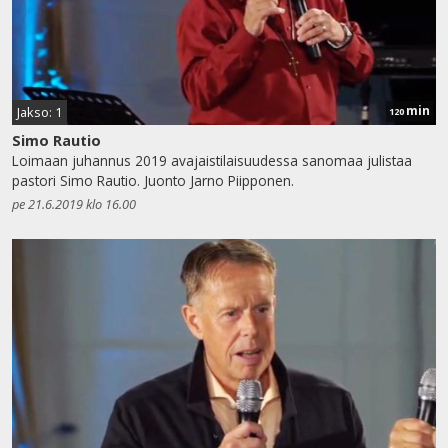
min
Jakso: 1
120
Simo Rautio
Loimaan juhannus 2019 avajaistilaisuudessa sanomaa julistaa
pastori Simo Rautio. Juonto Jarno Piipponen.
pe 21.6.2019 klo 16.00