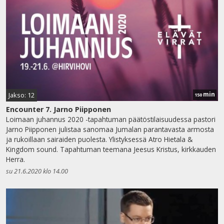
min
Jakso: 12
150
Encounter 7. Jarno Piipponen
Loimaan juhannus 2020 -tapahtuman päätöstilaisuudessa pastori
Jarno Piipponen julistaa sanomaa Jumalan parantavasta armosta
ja rukoillaan sairaiden puolesta. Ylistyksessä Atro Hietala &
Kingdom sound. Tapahtuman teemana Jeesus Kristus, kirkkauden
Herra.
su 21.6.2020 klo 14.00