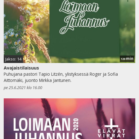
min
Jakso: 14
120
Avajaistilaisuus
Puhujana pastori Tapio Litzén, ylistyksessä Roger ja Sofia
Aittomäki, juonto Mirkka Jantunen.
pe 25.6.2021 klo 16.00