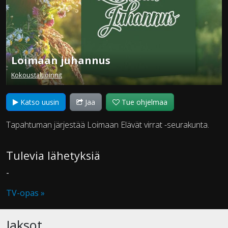
Loimaan juhannus
Kokoustaltioinnit
Katso uusin
Jaa
Tue ohjelmaa
Tapahtuman järjestää Loimaan Elävät virrat -seurakunta.
Tulevia lähetyksiä
-
TV-opas »
Jaksot