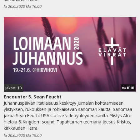
la 20.6.2020 klo 16.00
min
Jakso: 10
150
Encounter 5. Sean Feucht
Juhannuspäivän iltatilaisuus keskittyy Jumalan kohtaamiseen
ylistyksen, rukouksen ja rohkaisevan sanoman kautta. Sanomaa
jakaa Sean Feucht USA:sta live videoyhteyden kautta. Ylistys Atro
Hietala & Kingdom sound. Tapahtuman teemana Jeesus Kristus,
kirkkauden Herra.
la 20.6.2020 klo 19.00