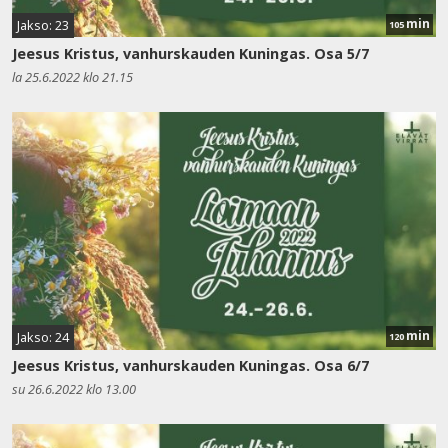
min
Jakso: 23
105
Jeesus Kristus, vanhurskauden Kuningas. Osa 5/7
la 25.6.2022 klo 21.15
min
Jakso: 24
120
Jeesus Kristus, vanhurskauden Kuningas. Osa 6/7
su 26.6.2022 klo 13.00