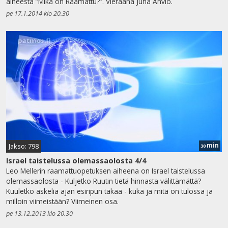
aiheesta ”Mikä on Raamattu?”. Vieraana Juha Ahvio.
pe 17.1.2014 klo 20.30
min
Jakso: 798
30
Israel taistelussa olemassaolosta 4/4
Leo Mellerin raamattuopetuksen aiheena on Israel taistelussa
olemassaolosta - Kuljetko Ruutin tietä hinnasta välittämättä?
Kuuletko askelia ajan esiripun takaa - kuka ja mitä on tulossa ja
milloin viimeistään? Viimeinen osa.
pe 13.12.2013 klo 20.30