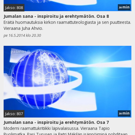
min
Jakso: 808
30
Jumalan sana - inspiroitu ja erehtymätön. Osa 8
Eräitä huomautuksia kirkon raamattuteologiasta ja sen puutteesta.
Vieraana Juha Ahvio.
pe 16.5.2014 klo 20.30
min
Jakso: 807
30
Jumalan sana - inspiroitu ja erehtymätön. Osa 7
Moderni raamattukritiikki läpivalaisussa. Vieraana Tapio
Puolimatka. Pasi Turusen ja Petri Mäkilän isännöiminä pohditaan