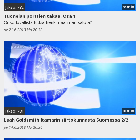
min
Jakso: 782
30
Tuonelan porttien takaa. Osa 1
Onko luvallista tutkia henkimaailman saloja?
pe 21.6.2013 klo 20.30
min
Jakso: 781
30
Leah Goldsmith Itamarin siirtokunnasta Suomessa 2/2
pe 14.6.2013 klo 20.30