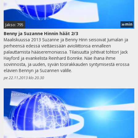
min
Jakso: 795
30
Benny ja Suzanne Hinnin häät 2/3
Maaliskuussa 2013 Suzanne ja Benny Hinn seisoivat Jumalan ja
perheensä edessä viettäessään avioliittonsa ennalleen
palauttamista hääseremoniassa. Tilaisuutta johtivat tohtori Jack
Hayford ja evankelista Reinhard Bonnke. Näe ihana ihme
sovinnosta, ja uuden, syvän tosirakkauden syntymisestä erossa
elävien Bennyn ja Suzannen välille.
pe 22.11.2013 klo 20.30