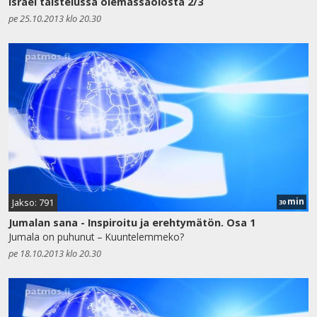
Israel taistelussa olemassaolosta 2/3
pe 25.10.2013 klo 20.30
min
Jakso: 791
30
Jumalan sana - Inspiroitu ja erehtymätön. Osa 1
Jumala on puhunut – Kuuntelemmeko?
pe 18.10.2013 klo 20.30