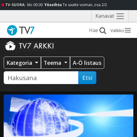
TV-SUORA:
klo 00.00
Yösoihtu
Te saatte voiman, osa 2/2
Näytä
Kanavat
valikko
Valikko
Kategoria
Teema
A-Ö listaus
Etsi