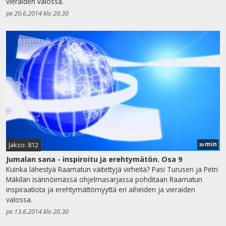
vieraiden valossa.
pe 20.6.2014 klo 20.30
min
Jakso: 812
30
Jumalan sana - inspiroitu ja erehtymätön. Osa 9
Kuinka lähestyä Raamatun väitettyjä virheitä? Pasi Turusen ja Petri
Mäkilän isännöimässä ohjelmasarjassa pohditaan Raamatun
inspiraatiota ja erehtymättömyyttä eri aiheiden ja vieraiden
valossa.
pe 13.6.2014 klo 20.30