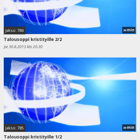
min
Jakso: 786
30
Talousoppi kristityille 2/2
pe 30.8.2013 klo 20.30
min
Jakso: 785
30
Talousoppi kristityille 1/2