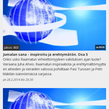
min
Jakso: 803
30
Jumalan sana - inspiroitu ja erehtymätön. Osa 5
Onko usko Raamatun virheettömyyteen valistuksen ajan tuote?
Vieraana Juha Ahvio. Raamatun inspiraatiota ja erehtymättömyyttä
eri aiheiden ja vieraiden valossa pohditaan Pasi Turusen ja Petri
Mäkilän isännöimässä sarjassa.
pe 28.2.2014 klo 20.30