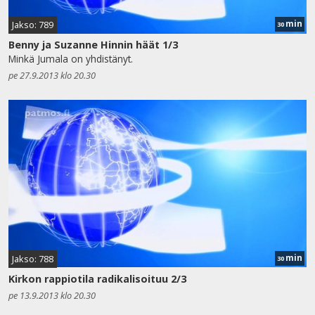
min
Jakso: 789
30
Benny ja Suzanne Hinnin häät 1/3
Minkä Jumala on yhdistänyt.
pe 27.9.2013 klo 20.30
min
Jakso: 788
30
Kirkon rappiotila radikalisoituu 2/3
pe 13.9.2013 klo 20.30