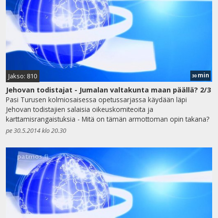
min
Jakso: 810
30
Jehovan todistajat - Jumalan valtakunta maan päällä? 2/3
Pasi Turusen kolmiosaisessa opetussarjassa käydään läpi
Jehovan todistajien salaisia oikeuskomiteoita ja
karttamisrangaistuksia - Mitä on tämän armottoman opin takana?
pe 30.5.2014 klo 20.30