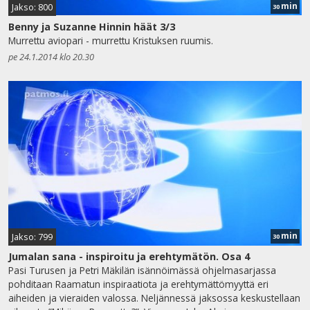
min
Jakso: 800
30
Benny ja Suzanne Hinnin häät 3/3
Murrettu aviopari - murrettu Kristuksen ruumis.
pe 24.1.2014 klo 20.30
min
Jakso: 799
30
Jumalan sana - inspiroitu ja erehtymätön. Osa 4
Pasi Turusen ja Petri Mäkilän isännöimässä ohjelmasarjassa
pohditaan Raamatun inspiraatiota ja erehtymättömyyttä eri
aiheiden ja vieraiden valossa. Neljännessä jaksossa keskustellaan