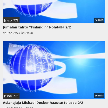
min
Jakso: 779
30
Jumalan tahto "Finlandin" kohdalla 2/2
pe 31.5.2013 klo 20.30
min
Jakso: 778
30
Asianajaja Michael Decker haastattelussa 2/2