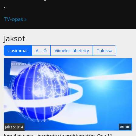
-
TV-opas »
Jaksot
Uusimmat
A – Ö
Viimeksi lähetetty
Tulossa
min
Jakso: 814
30
Jumalan sana - inspiroitu ja erehtymätön. Osa 11