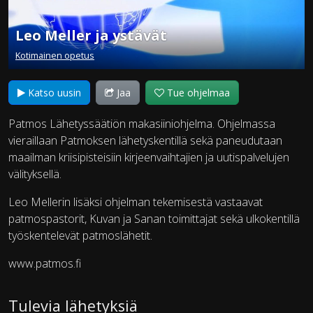
Leo Meller ja ystävät
Kotimainen opetus
Katso uusin
Jaa
Tue ohjelmaa
Patmos Lähetyssäätiön makasiiniohjelma. Ohjelmassa
vieraillaan Patmoksen lähetyskentillä sekä paneudutaan
maailman kriisipisteisiin kirjeenvaihtajien ja uutispalvelujen
välityksellä.
Leo Mellerin lisäksi ohjelman tekemisestä vastaavat
patmospastorit, Kuvan ja Sanan toimittajat sekä ulkokentillä
työskentelevät patmoslähetit.
www.patmos.fi
Tulevia lähetyksiä