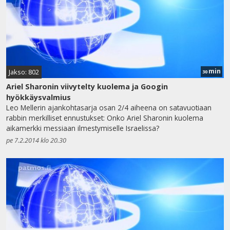
min
Jakso: 802
30
Ariel Sharonin viivytelty kuolema ja Googin
hyökkäysvalmius
Leo Mellerin ajankohtasarja osan 2/4 aiheena on satavuotiaan
rabbin merkilliset ennustukset: Onko Ariel Sharonin kuolema
aikamerkki messiaan ilmestymiselle Israelissa?
pe 7.2.2014 klo 20.30