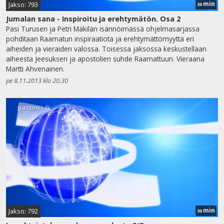
min
Jakso: 793
30
Jumalan sana - Inspiroitu ja erehtymätön. Osa 2
Pasi Turusen ja Petri Mäkilän isännöimässä ohjelmasarjassa
pohditaan Raamatun inspiraatiota ja erehtymättömyyttä eri
aiheiden ja vieraiden valossa. Toisessa jaksossa keskustellaan
aiheesta Jeesuksen ja apostolien suhde Raamattuun. Vieraana
Martti Ahvenainen.
pe 8.11.2013 klo 20.30
min
Jakso: 792
30