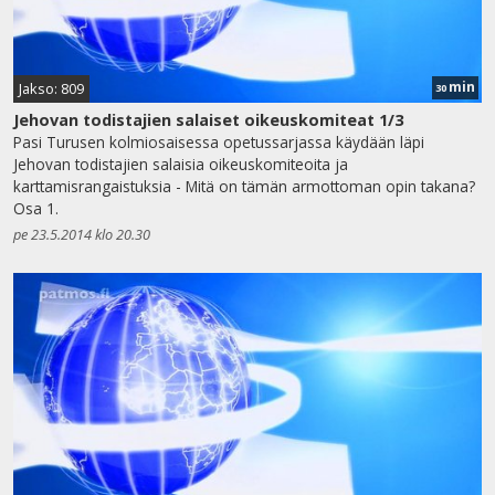
min
Jakso: 809
30
Jehovan todistajien salaiset oikeuskomiteat 1/3
Pasi Turusen kolmiosaisessa opetussarjassa käydään läpi
Jehovan todistajien salaisia oikeuskomiteoita ja
karttamisrangaistuksia - Mitä on tämän armottoman opin takana?
Osa 1.
pe 23.5.2014 klo 20.30