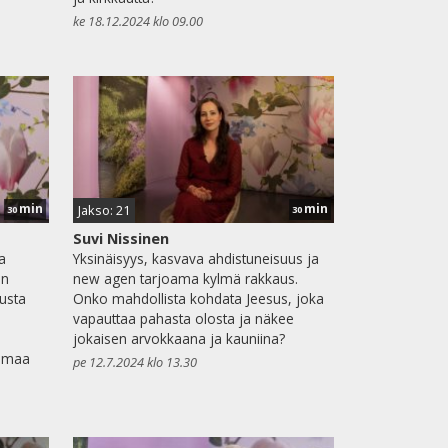
ke 18.12.2024 klo 09.00
min
min
Jakso: 21
30
30
Suvi Nissinen
a
Yksinäisyys, kasvava ahdistuneisuus ja
en
new agen tarjoama kylmä rakkaus.
ousta
Onko mahdollista kohdata Jeesus, joka
vapauttaa pahasta olosta ja näkee
jokaisen arvokkaana ja kauniina?
uomaa
pe 12.7.2024 klo 13.30