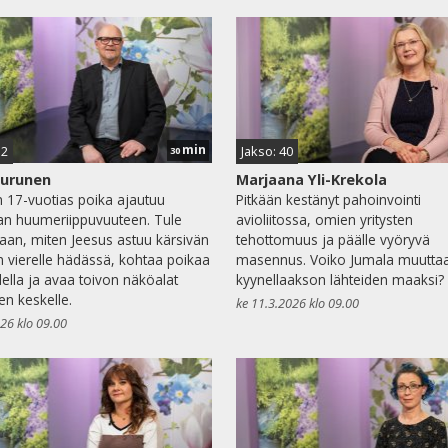
min
52
Jakso: 40
30
Turunen
Marjaana Yli-Krekola
n 17-vuotias poika ajautuu
Pitkään kestänyt pahoinvointi
n huumeriippuvuuteen. Tule
avioliitossa, omien yritysten
an, miten Jeesus astuu kärsivän
tehottomuus ja päälle vyöryvä
 vierelle hädässä, kohtaa poikaa
masennus. Voiko Jumala muutta
ella ja avaa toivon näköalat
kyynellaakson lähteiden maaksi?
n keskelle.
ke 11.3.2026 klo 09.00
026 klo 09.00