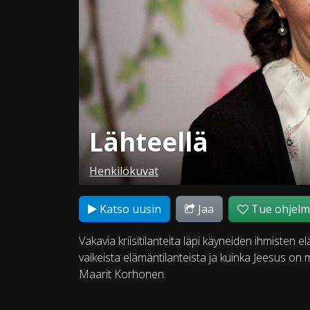
Lähteellä
Henkilökuvat
Katso uusin
Jaa
Tue ohjel
Vakavia kriisitilanteita läpi käyneiden ihmisten
vaikeista elämäntilanteista ja kuinka Jeesus on 
Maarit Korhonen.