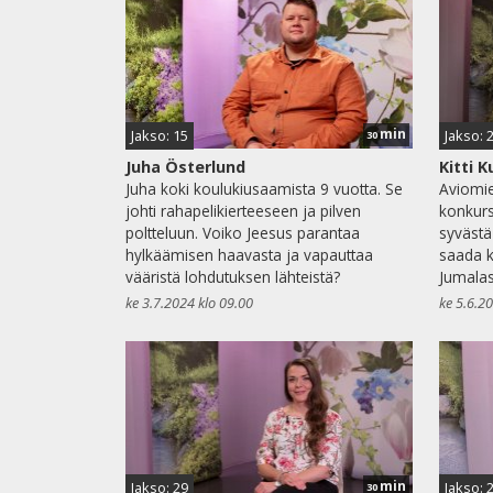
min
Jakso: 15
Jakso: 
30
Juha Österlund
Kitti 
Juha koki koulukiusaamista 9 vuotta. Se
Aviomie
johti rahapelikierteeseen ja pilven
konkurs
poltteluun. Voiko Jeesus parantaa
syvästä
hylkäämisen haavasta ja vapauttaa
saada 
vääristä lohdutuksen lähteistä?
Jumalas
ke 3.7.2024 klo 09.00
ke 5.6.2
min
Jakso: 29
Jakso: 
30