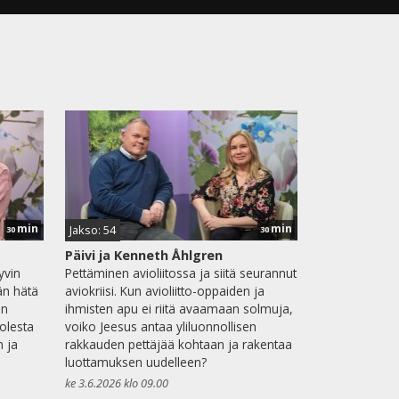
min
min
Jakso: 54
30
30
Päivi ja Kenneth Åhlgren
yvin
Pettäminen avioliitossa ja siitä seurannut
än hätä
aviokriisi. Kun avioliitto-oppaiden ja
en
ihmisten apu ei riitä avaamaan solmuja,
olesta
voiko Jeesus antaa yliluonnollisen
n ja
rakkauden pettäjää kohtaan ja rakentaa
luottamuksen uudelleen?
ke 3.6.2026 klo 09.00