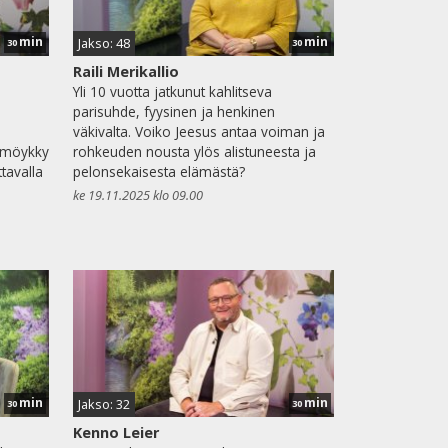
min
min
Jakso: 48
30
30
Raili Merikallio
Yli 10 vuotta jatkunut kahlitseva
parisuhde, fyysinen ja henkinen
väkivalta. Voiko Jeesus antaa voiman ja
 möykky
rohkeuden nousta ylös alistuneesta ja
tavalla
pelonsekaisesta elämästä?
ke 19.11.2025 klo 09.00
min
min
Jakso: 32
30
30
Kenno Leier