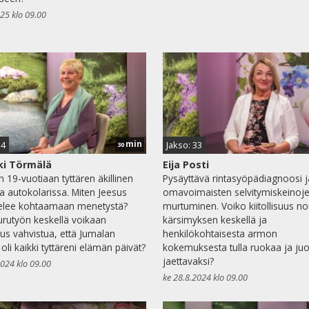
025 klo 09.00
min
34
Jakso: 33
30
ki Törmälä
Eija Posti
 19-vuotiaan tyttären äkillinen
Pysäyttävä rintasyöpädiagnoosi j
 autokolarissa. Miten Jeesus
omavoimaisten selvitymiskeinoj
telee kohtaamaan menetystä?
murtuminen. Voiko kiitollisuus n
urutyön keskellä voikaan
kärsimyksen keskellä ja
us vahvistua, että Jumalan
henkilökohtaisesta armon
oli kaikki tyttäreni elämän päivät?
kokemuksesta tulla ruokaa ja j
jaettavaksi?
2024 klo 09.00
ke 28.8.2024 klo 09.00