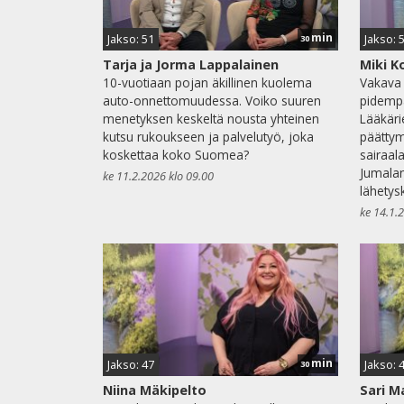
min
Jakso: 51
Jakso: 
30
Tarja ja Jorma Lappalainen
Miki K
10-vuotiaan pojan äkillinen kuolema
Vakava 
auto-onnettomuudessa. Voiko suuren
pidempä
menetyksen keskeltä nousta yhteinen
Lääkäri
kutsu rukoukseen ja palvelutyö, joka
päättym
koskettaa koko Suomea?
sairaal
Jumala
ke 11.2.2026 klo 09.00
lähetys
ke 14.1.
min
Jakso: 47
Jakso: 
30
Niina Mäkipelto
Sari M