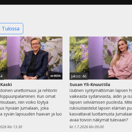
Tulossa
min
44
Jakso: 46
30
Kaski
Susan Yli-Knuuttila
stoinen unettomuus ja rehtorin
Uutinen syntymättömän lapsen h
 loppuunpalaminen. Kun omat
vaikeasta sydänviasta, äidin ja is
iisutaan, niin voiko löytyä
lapsen selviämisen puolesta. Mit
us hyvään Jumalaan, joka
rukoustaistelut lapsen elämän pu
a syvän lapsuuden haavan ja luo
kasvattavat luottamusta Jumalaa
avaa toivon näkymät tulevaan?
2026 klo 13.30
ke 1.7.2026 klo 09.00