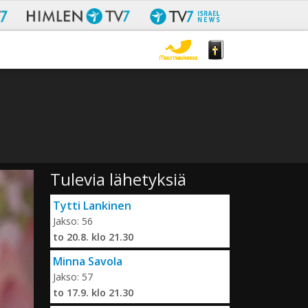
Tulevia lähetyksiä
Tytti Lankinen
Jakso: 56
to 20.8. klo 21.30
Minna Savola
Jakso: 57
to 17.9. klo 21.30