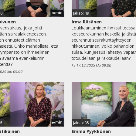
min
50
Jakso: 49
30
oivunen
Irma Räsänen
verisairaus, joka johti
Loukkaantuminen ihmisuhteessa
än sairaalakierteeseen.
kotiseurakunnan keskellä ja tästä
en ennusteet elämän
seurannut seurakuntayhteyden
isestä. Onko mahdollista, että
rikkoutuminen. Voiko pahanolon
aympäristö on ihmeellinen
sulaa, kun Jeesus lähestyy vapaut
n avaama evankeliumin
totuudellaan ja rakkaudellaan?
kenttä?
ke 17.12.2025 klo 09.00
2026 klo 09.00
min
45
Jakso: 35
30
atikainen
Emma Pyykkönen