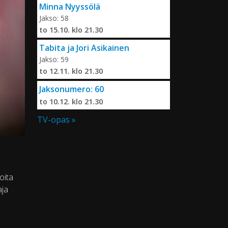
Minna Nyyssölä
Jakso: 58
to 15.10. klo 21.30
Tabita ja Jori Asikainen
Jakso: 59
to 12.11. klo 21.30
Jaksonumero: 60
to 10.12. klo 21.30
TV-opas »
oita
aja