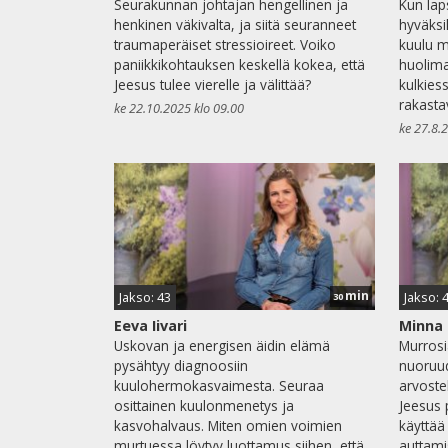
Seurakunnan johtajan hengellinen ja
Kun lap
henkinen väkivalta, ja siitä seuranneet
hyväksi
traumaperäiset stressioireet. Voiko
kuulu m
paniikkikohtauksen keskellä kokea, että
huolima
Jeesus tulee vierelle ja välittää?
kulkies
rakasta
ke 22.10.2025 klo 09.00
ke 27.8.
min
Jakso: 43
Jakso: 
30
Eeva Iivari
Minna
Uskovan ja energisen äidin elämä
Murrosi
pysähtyy diagnoosiin
nuoruud
kuulohermokasvaimesta. Seuraa
arvostel
osittainen kuulonmenetys ja
Jeesus 
kasvohalvaus. Miten omien voimien
käyttä
murtuessa löytyy luottamus siihen, että
auttam