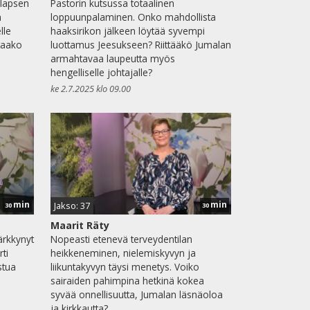
 lapsen
Pastorin kutsussa totaalinen
n
loppuunpalaminen. Onko mahdollista
lle
haaksirikon jälkeen löytää syvempi
taako
luottamus Jeesukseen? Riittääkö Jumalan
armahtavaa laupeutta myös
hengelliselle johtajalle?
ke 2.7.2025 klo 09.00
min
min
Jakso: 37
30
30
Maarit Räty
ärkkynyt
Nopeasti etenevä terveydentilan
ti
heikkeneminen, nielemiskyvyn ja
stua
liikuntakyvyn täysi menetys. Voiko
sairaiden pahimpina hetkinä kokea
syvää onnellisuutta, Jumalan läsnäoloa
ja kirkkautta?