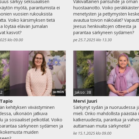
suus särkyy seksuaalisen
Väkivaltainen parisuhde ja oman
käytön myötä, parantumista ei
huostaanotto. Voiko peräkkäiste
onien vuosien rukouksista
menetysten ja pettymysten keske
tta. Voiko kärsimyksen tietä
avautua toivon näköalat? Vapaut
sa löytää elävän Jumalan
Jeesus henkivaltojen otteesta ja
vat kasvot?
parantaa särkyneen sydämen?
2025 klo 09.00
pe 25.7.2025 klo 13.30
min
42
Jakso: 38
30
 Tapio
Mervi Juuri
än kehityksen viivästyminen
Särkynyt sydän ja nuoruudessa j
essa, ulkonäön jatkuva
mieli. Onko mahdollista päästää ir
u ja sosiaaliset pelkotilat. Voiko
katkeruudesta, parantua ja vahvi
parantaa särkyneen sydämen ja
auttamaan muita särkyneitä?
ä kokemusta muiden
ke 15.1.2025 klo 09.00
iseen?