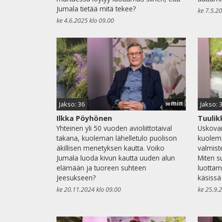
Jumala tietää mitä tekee?
ke 7.5.2
ke 4.6.2025 klo 09.00
min
Jakso: 36
Jakso: 
30
Ilkka Pöyhönen
Tuulik
Yhteinen yli 50 vuoden avioliittotaival
Uskovan
takana, kuoleman lähelletulo puolison
kuolema
äkillisen menetyksen kautta. Voiko
valmis
Jumala luoda kivun kautta uuden alun
Miten s
elämään ja tuoreen suhteen
luottam
Jeesukseen?
käsissä 
ke 20.11.2024 klo 09.00
ke 25.9.