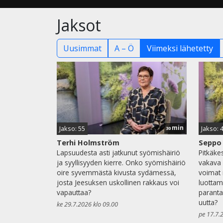
Jaksot
Uusimmat
A – Ö
Viimeksi lähetetty
min
Jakso: 55
Jakso: 
30
Terhi Holmström
Seppo 
Lapsuudesta asti jatkunut syömishäiriö
Pitkäke
ja syyllisyyden kierre. Onko syömishäiriö
vakava
oire syvemmästä kivusta sydämessä,
voimat r
josta Jeesuksen uskollinen rakkaus voi
luottam
vapauttaa?
paranta
uutta?
ke 29.7.2026 klo 09.00
pe 17.7.