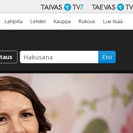
Lahjoita
Lehdet
Kauppa
Rukous
Lue lisää
staus
Etsi