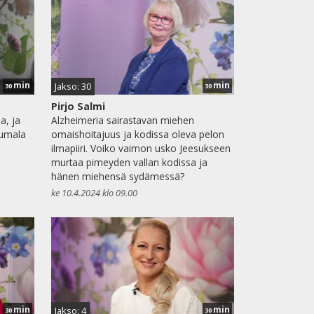
min
min
Jakso: 30
30
30
Pirjo Salmi
a, ja
Alzheimeria sairastavan miehen
Jumala
omaishoitajuus ja kodissa oleva pelon
ilmapiiri. Voiko vaimon usko Jeesukseen
murtaa pimeyden vallan kodissa ja
hänen miehensä sydämessä?
ke 10.4.2024 klo 09.00
min
min
Jakso: 4
30
30