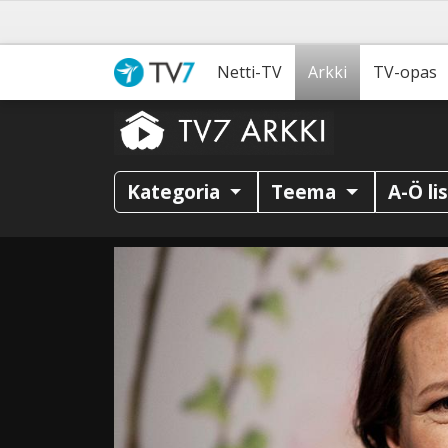
Netti-TV
Arkki
TV-opas
Kategoria
Teema
A-Ö li