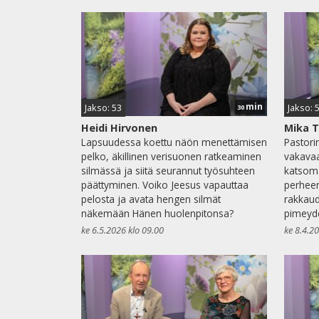
min
Jakso: 53
Jakso: 
30
Heidi Hirvonen
Mika 
Lapsuudessa koettu näön menettämisen
Pastori
pelko, äkillinen verisuonen ratkeaminen
vakavaa
silmässä ja siitä seurannut työsuhteen
katsoma
päättyminen. Voiko Jeesus vapauttaa
perheen
pelosta ja avata hengen silmät
rakkaud
näkemään Hänen huolenpitonsa?
pimeyde
ke 6.5.2026 klo 09.00
ke 8.4.2