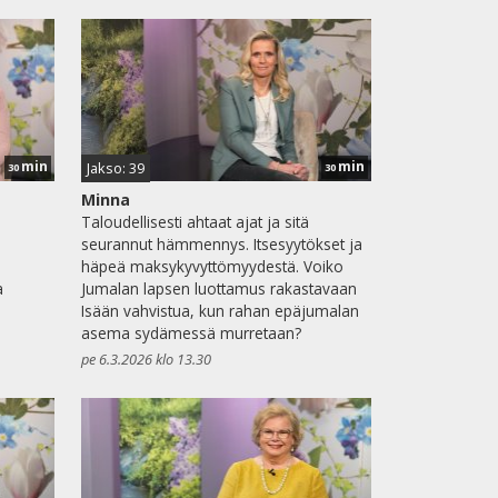
min
min
Jakso: 39
30
30
Minna
Taloudellisesti ahtaat ajat ja sitä
seurannut hämmennys. Itsesyytökset ja
häpeä maksykyvyttömyydestä. Voiko
a
Jumalan lapsen luottamus rakastavaan
Isään vahvistua, kun rahan epäjumalan
asema sydämessä murretaan?
pe 6.3.2026 klo 13.30