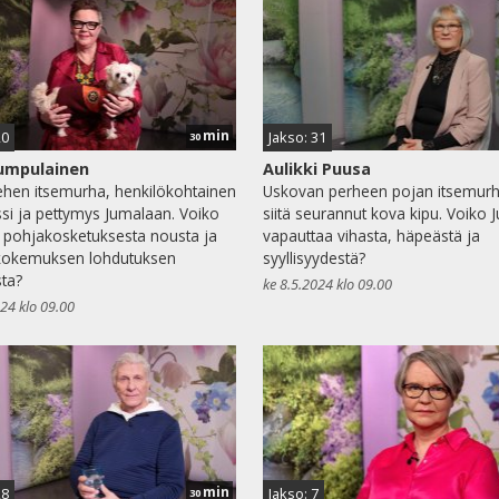
min
20
Jakso: 31
30
Kumpulainen
Aulikki Puusa
hen itsemurha, henkilökohtainen
Uskovan perheen pojan itsemurh
si ja pettymys Jumalaan. Voiko
siitä seurannut kova kipu. Voiko 
 pohjakosketuksesta nousta ja
vapauttaa vihasta, häpeästä ja
kokemuksen lohdutuksen
syyllisyydestä?
ta?
ke 8.5.2024 klo 09.00
024 klo 09.00
min
28
Jakso: 7
30