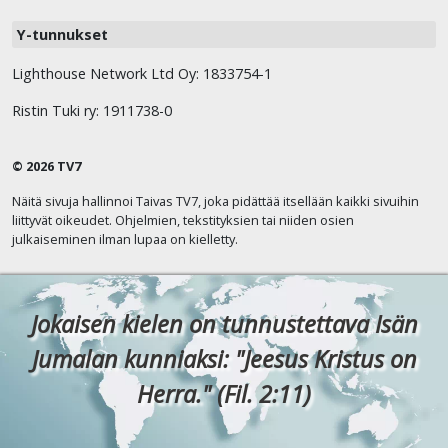
Y-tunnukset
Lighthouse Network Ltd Oy: 1833754-1
Ristin Tuki ry: 1911738-0
© 2026 TV7
Näitä sivuja hallinnoi Taivas TV7, joka pidättää itsellään kaikki sivuihin
liittyvät oikeudet. Ohjelmien, tekstityksien tai niiden osien
julkaiseminen ilman lupaa on kielletty.
Jokaisen kielen on tunnustettava Isän
Jumalan kunniaksi: "Jeesus Kristus on
Herra." (Fil. 2:11)