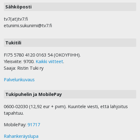
Sähköposti
tv7(at)tv7.fi
etunimi.sukunimi@tv7.fi
Tukitili
FI75 5780 4120 0163 54 (OKOYFIHH).
Yleisviite: 9700.
Kaikki viitteet
.
Saaja: Ristin Tuki ry
Palvelunkuvaus
Tukipuhelin ja MobilePay
0600-02030 (12,92 eur + pvm). Kuuntele viesti, että lahjoitus
tapahtuu.
MobilePay:
91717
Rahankeräyslupa