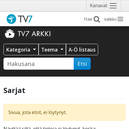
Näytä
Kanavat
valikko
Valikko
Kategoria
Teema
A-Ö listaus
Etsi
Sarjat
Sivua, jota etsit, ei löytynyt.
Näyttää siltä, että tietoja ei löytynyt, koska: