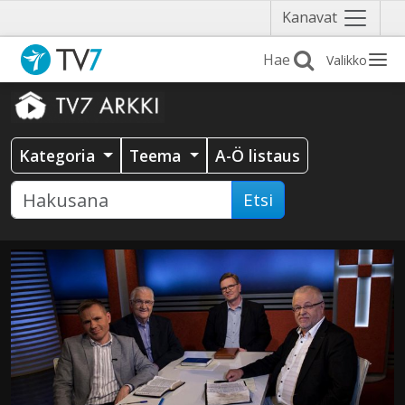
Näytä
Kanavat
valikko
Valikko
Kategoria
Teema
A-Ö listaus
Etsi