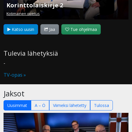
Korinttolaiskirje 2
Kotimainen opetus
Katso uusin
Jaa
Tue ohjelmaa
Tulevia lähetyksiä
-
TV-opas »
Jaksot
Uusimmat
A – Ö
Viimeksi lähetetty
Tulossa