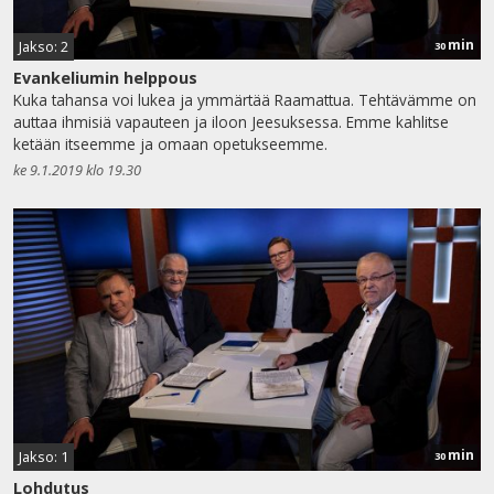
min
Jakso: 2
30
Evankeliumin helppous
Kuka tahansa voi lukea ja ymmärtää Raamattua. Tehtävämme on
auttaa ihmisiä vapauteen ja iloon Jeesuksessa. Emme kahlitse
ketään itseemme ja omaan opetukseemme.
ke 9.1.2019 klo 19.30
min
Jakso: 1
30
Lohdutus