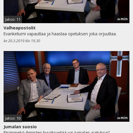
min
Jakso: 11
30
Valheapostolit
Evankeliumi vapauttaa ja haastaa opetuksen joka orjuuttaa.
ke 20.3.2019 klo 19.30
min
Jakso: 10
30
Jumalan suosio
Etsimmekö ihmisten hyväksyntää vai Jumalan ajatuksia?