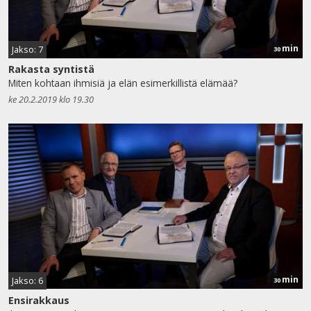
min
Jakso: 7
30
Rakasta syntistä
Miten kohtaan ihmisiä ja elän esimerkillistä elämää?
ke 20.2.2019 klo 19.30
min
Jakso: 6
30
Ensirakkaus