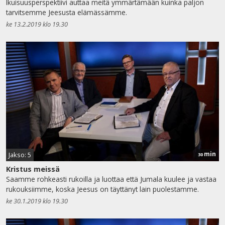
Ikuisuusperspektiivi auttaa meitä ymmärtämään kuinka paljon
tarvitsemme Jeesusta elämässämme.
ke 13.2.2019 klo 19.30
min
Jakso: 5
30
Kristus meissä
Saamme rohkeasti rukoilla ja luottaa että Jumala kuulee ja vastaa
rukouksiimme, koska Jeesus on täyttänyt lain puolestamme.
ke 30.1.2019 klo 19.30