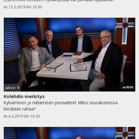
ke 13.3.2019 klo 19.30
min
Jakso: 9
30
Kolehdin merkitys
Kylvämisen ja niittämisen periaatteet. Miksi seurakunnissa
kerätään rahaa?
ke 6.3.2019 klo 19.30