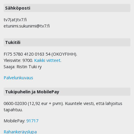
Sähköposti
tv7(at)tv7.fi
etunimi.sukunimi@tv7.fi
Tukitili
FI75 5780 4120 0163 54 (OKOYFIHH).
Yleisviite: 9700.
Kaikki viitteet
.
Saaja: Ristin Tuki ry
Palvelunkuvaus
Tukipuhelin ja MobilePay
0600-02030 (12,92 eur + pvm). Kuuntele viesti, että lahjoitus
tapahtuu.
MobilePay:
91717
Rahankeräyslupa