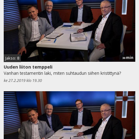
min
Jakso: 8
30
Uuden liiton temppeli
Vanhan testamentin laki, miten suhtaudun siihen kristittynä?
ke 27.2.2019 klo 19.30