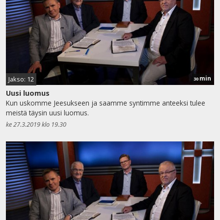
min
Jakso: 12
30
Uusi luomus
Kun uskomme Jeesukseen ja saamme syntimme anteeksi tulee
meistä täysin uusi luomus.
ke 27.3.2019 klo 19.30