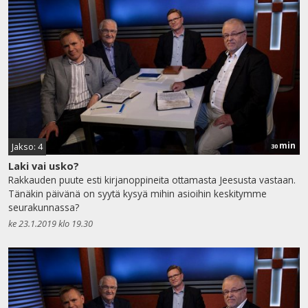
min
Jakso: 4
30
Laki vai usko?
Rakkauden puute esti kirjanoppineita ottamasta Jeesusta vastaan.
Tänäkin päivänä on syytä kysyä mihin asioihin keskitymme
seurakunnassa?
ke 23.1.2019 klo 19.30