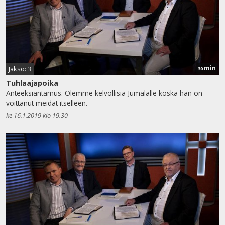
min
Jakso: 3
30
Tuhlaajapoika
Anteeksiantamus. Olemme kelvollisia Jumalalle koska hän on
voittanut meidät itselleen.
ke 16.1.2019 klo 19.30