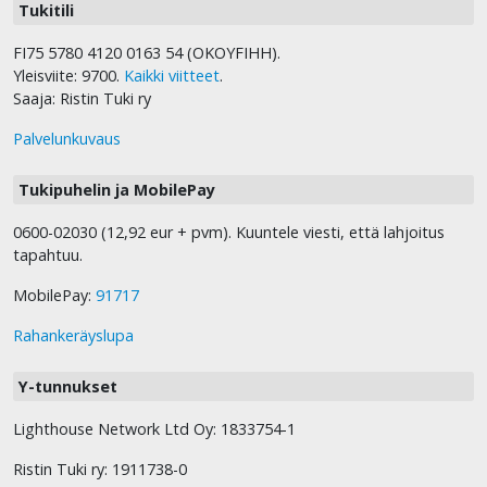
Tukitili
FI75 5780 4120 0163 54 (OKOYFIHH).
Yleisviite: 9700.
Kaikki viitteet
.
Saaja: Ristin Tuki ry
Palvelunkuvaus
Tukipuhelin ja MobilePay
0600-02030 (12,92 eur + pvm). Kuuntele viesti, että lahjoitus
tapahtuu.
MobilePay:
91717
Rahankeräyslupa
Y-tunnukset
Lighthouse Network Ltd Oy: 1833754-1
Ristin Tuki ry: 1911738-0