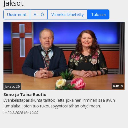
Jaksot
Uusimmat
A – Ö
Viimeksi lähetetty
Tulossa
min
Jakso: 26
90
Simo ja Taina Rautio
Evankelistapariskunta tahtoo, että jokainen ihminen saa avun
Jumalalta. Joten tuo rukouspyyntösi tähän ohjelmaan.
to 20.8.2026 klo 19.00