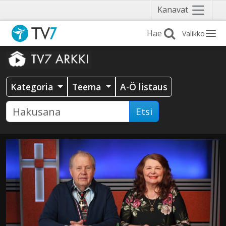
Näytä
Kanavat
valikko
Valikko
Kategoria
Teema
A-Ö listaus
Etsi