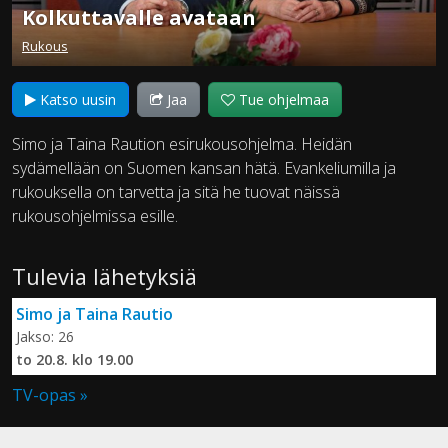
Kolkuttavalle avataan
Rukous
Katso uusin
Jaa
Tue ohjelmaa
Simo ja Taina Raution esirukousohjelma. Heidän
sydämellään on Suomen kansan hätä. Evankeliumilla ja
rukouksella on tarvetta ja sitä he tuovat näissä
rukousohjelmissa esille.
Tulevia lähetyksiä
Simo ja Taina Rautio
Jakso: 26
to 20.8. klo 19.00
TV-opas »