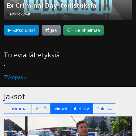
Ex-Criminal Day -todistuksia
Henkilökuvat
Katso uusin
Jaa
Tue ohjelmaa
Tulevia lähetyksiä
-
TV-opas »
Jaksot
Uusimmat
A – Ö
Viimeksi lähetetty
Tulossa