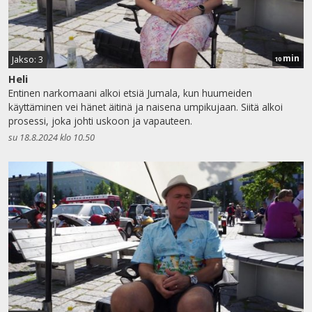
min
Jakso: 3
10
Heli
Entinen narkomaani alkoi etsiä Jumala, kun huumeiden
käyttäminen vei hänet äitinä ja naisena umpikujaan. Siitä alkoi
prosessi, joka johti uskoon ja vapauteen.
su 18.8.2024 klo 10.50