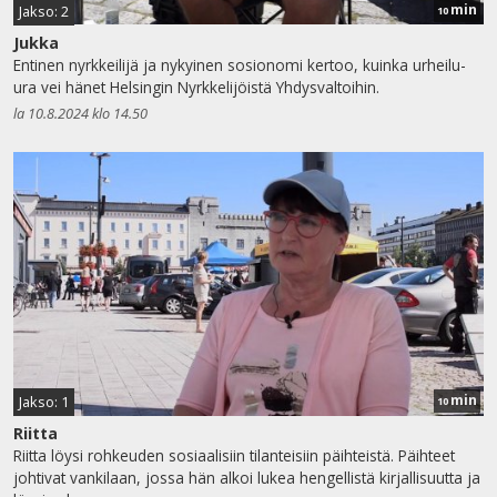
min
Jakso: 2
10
Jukka
Entinen nyrkkeilijä ja nykyinen sosionomi kertoo, kuinka urheilu-
ura vei hänet Helsingin Nyrkkelijöistä Yhdysvaltoihin.
la 10.8.2024 klo 14.50
min
Jakso: 1
10
Riitta
Riitta löysi rohkeuden sosiaalisiin tilanteisiin päihteistä. Päihteet
johtivat vankilaan, jossa hän alkoi lukea hengellistä kirjallisuutta ja