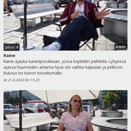
min
Jakso: 4
10
Raine
Raine ajautui kaveriporukkaan, jossa käytettiin päihteitä. Lyhyessä
ajassa huumeiden antama hyvä olo vaihtui häpeään ja pelkoon.
Rukous toi toivon toivottomalle.
ke 21.8.2024 klo 15.20