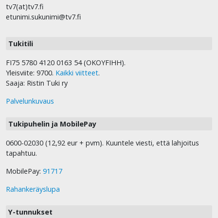
tv7(at)tv7.fi
etunimi.sukunimi@tv7.fi
Tukitili
FI75 5780 4120 0163 54 (OKOYFIHH).
Yleisviite: 9700.
Kaikki viitteet
.
Saaja: Ristin Tuki ry
Palvelunkuvaus
Tukipuhelin ja MobilePay
0600-02030 (12,92 eur + pvm). Kuuntele viesti, että lahjoitus
tapahtuu.
MobilePay:
91717
Rahankeräyslupa
Y-tunnukset