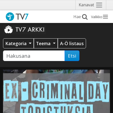
Näytä
Kanavat
valikko
Valikko
Kategoria
Teema
A-Ö listaus
Etsi