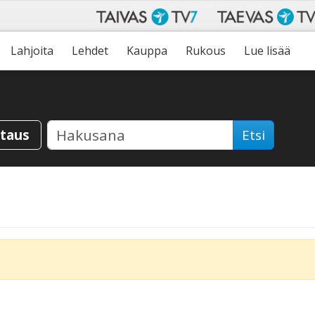
Lahjoita
Lehdet
Kauppa
Rukous
Lue lisää
staus
Etsi