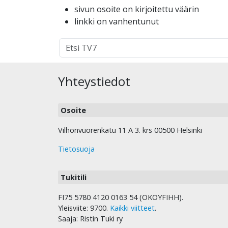
sivun osoite on kirjoitettu väärin
linkki on vanhentunut
Hakutulokset
haulle:
Yhteystiedot
Osoite
Vilhonvuorenkatu 11 A 3. krs 00500 Helsinki
Tietosuoja
Tukitili
FI75 5780 4120 0163 54 (OKOYFIHH).
Yleisviite: 9700.
Kaikki viitteet
.
Saaja: Ristin Tuki ry