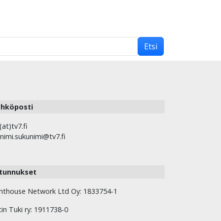
Etsi
hköposti
(at)tv7.fi
nimi.sukunimi@tv7.fi
tunnukset
hthouse Network Ltd Oy: 1833754-1
tin Tuki ry: 1911738-0