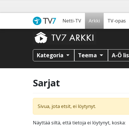
Netti-TV
Arkki
TV-opas
Kategoria
Teema
A-Ö li
Sarjat
Sivua, jota etsit, ei löytynyt.
Näyttää siltä, että tietoja ei löytynyt, koska: