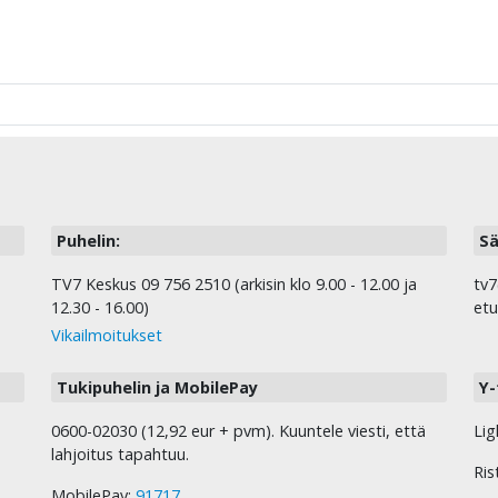
Puhelin:
Sä
TV7 Keskus 09 756 2510 (arkisin klo 9.00 - 12.00 ja
tv7
12.30 - 16.00)
etu
Vikailmoitukset
Tukipuhelin ja MobilePay
Y-
0600-02030 (12,92 eur + pvm). Kuuntele viesti, että
Lig
lahjoitus tapahtuu.
Ris
MobilePay:
91717