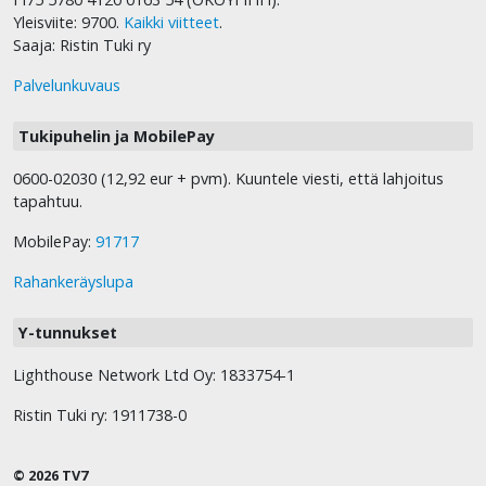
Yleisviite: 9700.
Kaikki viitteet
.
Saaja: Ristin Tuki ry
Palvelunkuvaus
Tukipuhelin ja MobilePay
0600-02030 (12,92 eur + pvm). Kuuntele viesti, että lahjoitus
tapahtuu.
MobilePay:
91717
Rahankeräyslupa
Y-tunnukset
Lighthouse Network Ltd Oy: 1833754-1
Ristin Tuki ry: 1911738-0
© 2026 TV7