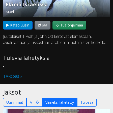
Elämä Israelissa
Israel
Katso uusin
Jaa
Tue ohjelmaa
Juutalaiset Tikvah ja John Ott kertovat elämästään,
avioliitostaan ja uskostaan arabien ja juutalaisten keskellä.
Tulevia lähetyksiä
-
TV-opas »
Jaksot
Uusimmat
A – Ö
Viimeksi lähetetty
Tulossa