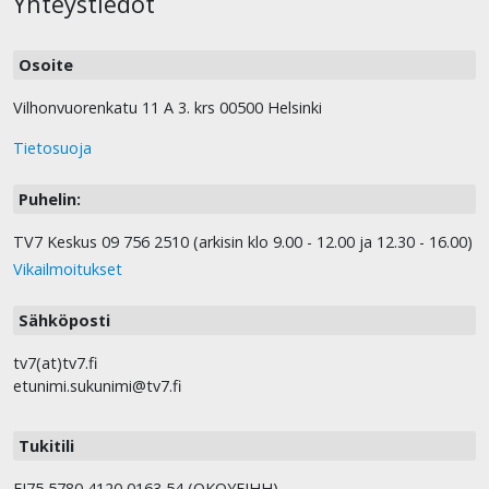
Yhteystiedot
Osoite
Vilhonvuorenkatu 11 A 3. krs 00500 Helsinki
Tietosuoja
Puhelin:
TV7 Keskus 09 756 2510 (arkisin klo 9.00 - 12.00 ja 12.30 - 16.00)
Vikailmoitukset
Sähköposti
tv7(at)tv7.fi
etunimi.sukunimi@tv7.fi
Tukitili
FI75 5780 4120 0163 54 (OKOYFIHH).