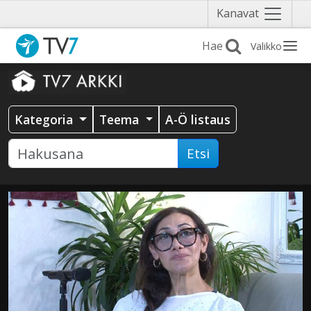
Näytä
Kanavat
valikko
Valikko
Kategoria
Teema
A-Ö listaus
Etsi